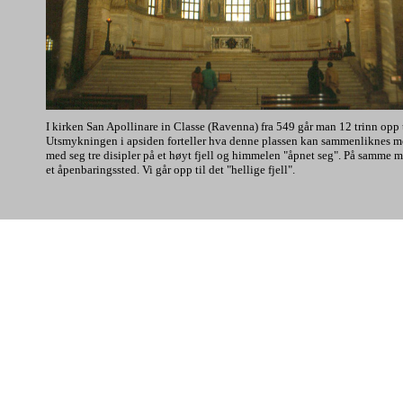
I kirken San Apollinare in Classe (Ravenna) fra 549 går man 12 trinn opp t
Utsmykningen i apsiden forteller hva denne plassen kan sammenliknes me
med seg tre disipler på et høyt fjell og himmelen "åpnet seg". På samme m
et åpenbaringssted. Vi går opp til det "hellige fjell".